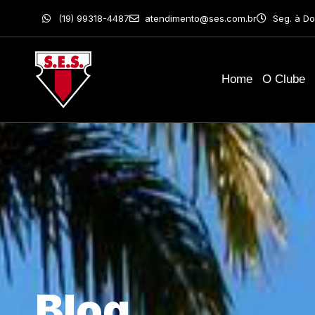
(19) 99318-4487
atendimento@ses.com.br
Seg. à Do
Home
O Clube
Blog