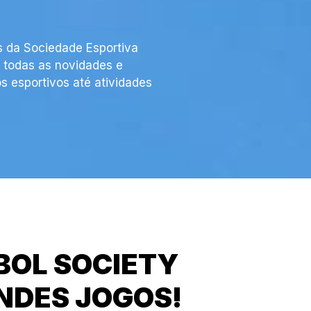
 da Sociedade Esportiva
e todas as novidades e
s esportivos até atividades
BOL SOCIETY
DES JOGOS!