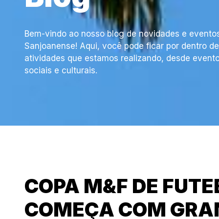
Bem-vindo ao nosso blog de novidades e eventos
Sanjoanense! Aqui, você pode ficar por dentro d
atividades que estamos realizando, desde evento
sociais e culturais.
COPA M&F DE FUTE
COMEÇA COM GRAN