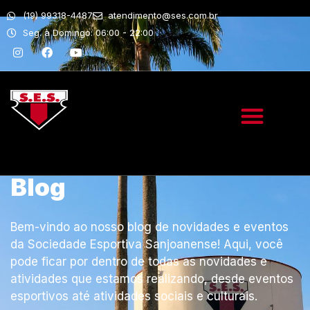
(19) 99318-4487
atendimento@ses.com.br
Seg. à Domingo: 06:00 - 22:00
Blog
Bem-vindo ao nosso blog de novidades e eventos
da Sociedade Esportiva Sanjoanense! Aqui, você
pode ficar por dentro de todas as novidades e
atividades que estamos realizando, desde eventos
esportivos até atividades sociais e culturais.