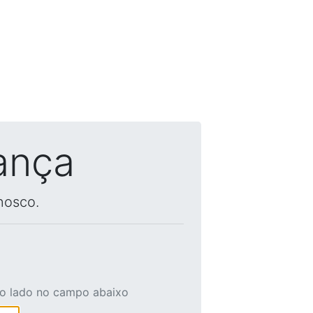
ança
nosco.
ao lado no campo abaixo