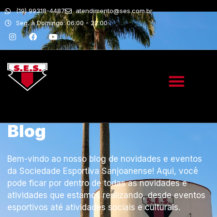
(19) 99318-4487
atendimento@ses.com.br
Seg. à Domingo: 06:00 - 22:00
Blog
Bem-vindo ao nosso blog de novidades e eventos
da Sociedade Esportiva Sanjoanense! Aqui, você
pode ficar por dentro de todas as novidades e
atividades que estamos realizando, desde eventos
esportivos até atividades sociais e culturais.