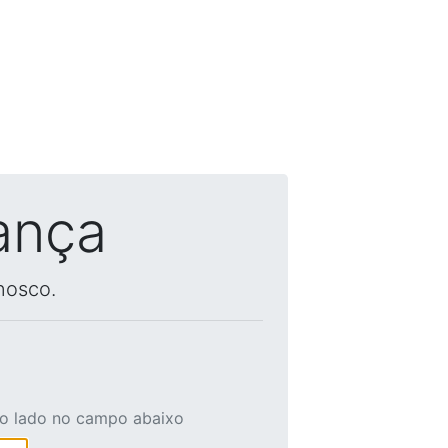
ança
nosco.
ao lado no campo abaixo